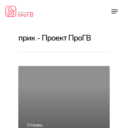
прик - Проект ПроГВ
О проекте
Курсы
Курс «Консультант п
Преподаватели
грудному вскармлив
Отзывы
Курс «Помощь и по
Отзывы
Акции