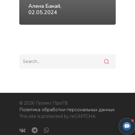
в родах (Доула)»
Алена Бакай,
Статьи
Курс «Консультант п
02.05.2024
прикорму»
Контакты
Курс «Инструктор по
подготовке к родам»
Повышение квалифи
© 2026 Проект ПроГВ.
Политика обработки персональных данных
This site is protected by reCAPTCHA