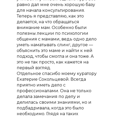
равно дал мне очень хорошую базу
для начала консультирования.
Теперь я представляю, как это
делается, на что обращаться
внимание мам. Особенно были
полезны лекции по психологии
общения с мамами, ведь одно дело
О проекте
уметь наматывать слинг, другое —
Курсы
объяснить это маме и найти к ней
подход, чтобы смогла и она тоже. А
Курс «Консультант п
Преподаватели
это не так просто, как кажется на
грудному вскармлив
первый взгляд.
Отзывы
Курс «Помощь и по
Отдельное спасибо моему куратору
Акции
в родах (Доула)»
Екатерие Сокольцевой. Всегда
приятно иметь дело с
Статьи
Курс «Консультант п
профессионалами. Она не только
прикорму»
Контакты
делала замечания по делу и
делилась своими знаниями, но и
Курс «Инструктор по
подбадривала, когда это было
подготовке к родам»
необходимо. Глядя на таких