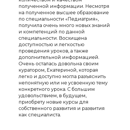
полученной информации. Несмотря
на полученное высшее образование
по специальности «Педиатрия»,
получила очень много новых знаний
и компетенций по данной
специальности. Восхищена
доступностью и легкостью
проведения уроков, а также
дополнительной информацией.
О проекте
Очень осталась довольна своим
куратором, Екатериной, которая
Курсы
легко и доступно могла разъяснить
Курс «Консультант п
непонятную или не усвоенную тему
Преподаватели
грудному вскармлив
конкретного урока. С большим
Отзывы
удовольствием, в будущем,
Курс «Помощь и по
приобрету новые курсы для
Акции
в родах (Доула)»
собственного развития и развития
Статьи
как специалиста.
Курс «Консультант п
прикорму»
Контакты