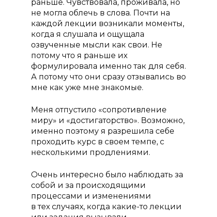
раньше. Чувствовала, проживала, но
не могла облечь в слова. Почти на
каждой лекции возникали моменты,
когда я слушала и ощущала
озвученные мысли как свои. Не
потому что я раньше их
О проекте
формулировала именно так для себя.
Курсы
А потому что они сразу отзывались во
мне как уже мне знакомые.
Курс «Консультант п
Преподаватели
грудному вскармлив
Отзывы
Меня отпустило «сопротивление
Курс «Помощь и по
миру» и «достигаторство». Возможно,
Акции
в родах (Доула)»
именно поэтому я разрешила себе
Статьи
проходить курс в своем темпе, с
Курс «Консультант п
несколькими продлениями.
прикорму»
Контакты
Курс «Инструктор по
Очень интересно было наблюдать за
подготовке к родам»
собой и за происходящими
процессами и изменениями
Повышение квалифи
в тех случаях, когда какие-то лекции