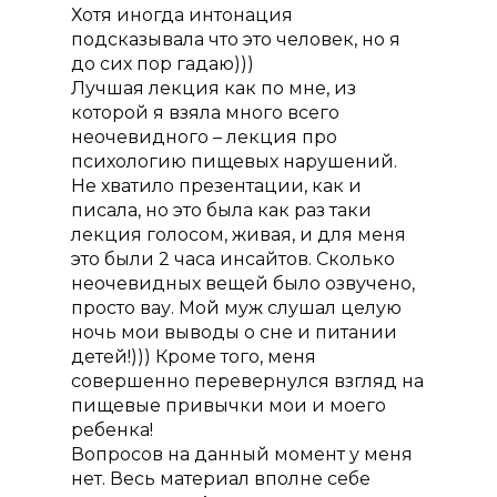
Хотя иногда интонация
подсказывала что это человек, но я
до сих пор гадаю)))
Лучшая лекция как по мне, из
О проекте
которой я взяла много всего
неочевидного – лекция про
Курсы
психологию пищевых нарушений.
Курс «Консультант п
Не хватило презентации, как и
Преподаватели
грудному вскармлив
писала, но это была как раз таки
Отзывы
лекция голосом, живая, и для меня
Курс «Помощь и по
это были 2 часа инсайтов. Сколько
Акции
в родах (Доула)»
неочевидных вещей было озвучено,
Статьи
просто вау. Мой муж слушал целую
Курс «Консультант п
ночь мои выводы о сне и питании
прикорму»
Контакты
детей!))) Кроме того, меня
Курс «Инструктор по
совершенно перевернулся взгляд на
подготовке к родам»
пищевые привычки мои и моего
ребенка!
Повышение квалифи
Вопросов на данный момент у меня
нет. Весь материал вполне себе