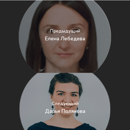
Повышение квалифи
Предыдущий
Елена Лебедева
Следующий
Дарья Полякова