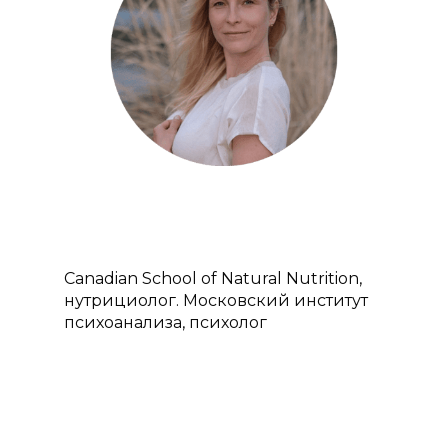
О проекте
Курсы
Курс «Консультант п
Преподаватели
грудному вскармлив
Саnadian School of Natural Nutrition,
Отзывы
нутрициолог. Московский институт
Курс «Помощь и по
Акции
психоанализа, психолог
в родах (Доула)»
Статьи
Курс «Консультант п
прикорму»
Контакты
Курс «Инструктор по
подготовке к родам»