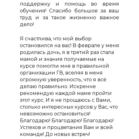
поддержку и помощь во время
обучения! Спасибо большое за ваш
труд и за такое жизненно важное
дело!
Я счастлива, что мой выбор
остановился на вас! В феврале у меня
родилась дочь, я в третий раз стала
мамой и знания получаемые на
курсе помогли мне в правильной
организации ГВ, вселяя в меня
О проекте
огромную уверенность, что я всё
Курсы
делаю правильно. Искренне
рекомендую каждой маме пройти
Курс «Консультант п
Преподаватели
этот курс. И я не прощаюсь с Вами,
грудному вскармлив
Отзывы
столько интересных курсов у Вас, что
Курс «Помощь и по
невозможно остановиться!
Акции
в родах (Доула)»
Благодарю! Благодарю! Благодарю!
Статьи
Успехов и процветания Вам и всей
Курс «Консультант п
команде! До новых встреч!
прикорму»
Контакты