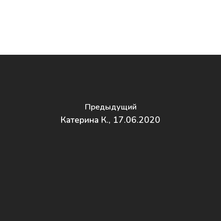
Курс «Инструктор по
подготовке к родам»
Повышение квалифи
Предыдущий
Катерина К., 17.06.2020