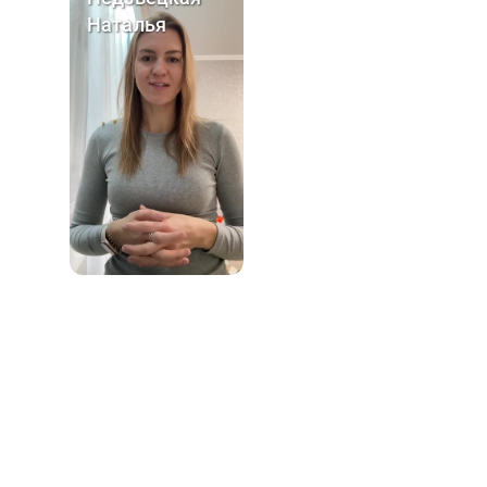
О проекте
Курсы
Курс «Консультант п
Преподаватели
грудному вскармлив
Отзывы
Курс «Помощь и по
Акции
в родах (Доула)»