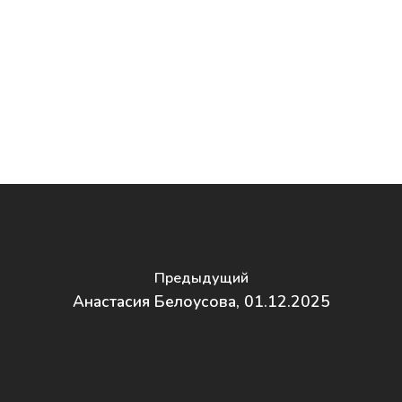
Статьи
Курс «Консультант п
прикорму»
Контакты
Курс «Инструктор по
подготовке к родам»
Повышение квалифи
Предыдущий
Анастасия Белоусова, 01.12.2025