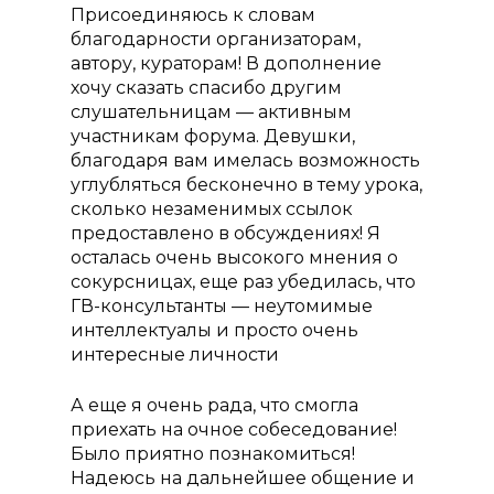
прикорму»
Присоединяюсь к словам
Контакты
благодарности организаторам,
Курс «Инструктор по
автору, кураторам! В дополнение
подготовке к родам»
хочу сказать спасибо другим
слушательницам — активным
Повышение квалифи
участникам форума. Девушки,
благодаря вам имелась возможность
углубляться бесконечно в тему урока,
сколько незаменимых ссылок
предоставлено в обсуждениях! Я
осталась очень высокого мнения о
сокурсницах, еще раз убедилась, что
ГВ-консультанты — неутомимые
интеллектуалы и просто очень
интересные личности
А еще я очень рада, что смогла
приехать на очное собеседование!
Было приятно познакомиться!
Надеюсь на дальнейшее общение и