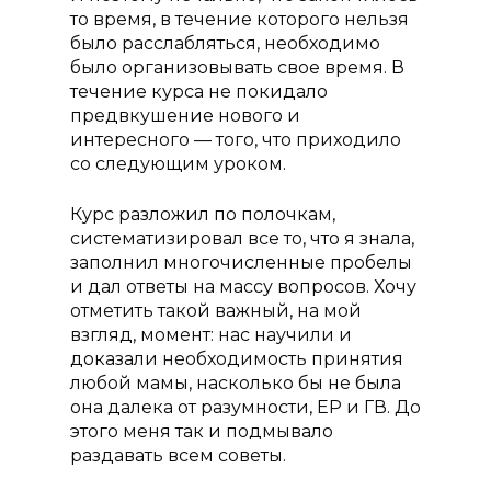
то время, в течение которого нельзя
было расслабляться, необходимо
было организовывать свое время. В
течение курса не покидало
предвкушение нового и
интересного — того, что приходило
со следующим уроком.
Курс разложил по полочкам,
систематизировал все то, что я знала,
заполнил многочисленные пробелы
О проекте
и дал ответы на массу вопросов. Хочу
отметить такой важный, на мой
Курсы
взгляд, момент: нас научили и
Курс «Консультант п
доказали необходимость принятия
Преподаватели
грудному вскармлив
любой мамы, насколько бы не была
Отзывы
она далека от разумности, ЕР и ГВ. До
Курс «Помощь и по
этого меня так и подмывало
Акции
в родах (Доула)»
раздавать всем советы.
Статьи
Курс «Консультант п