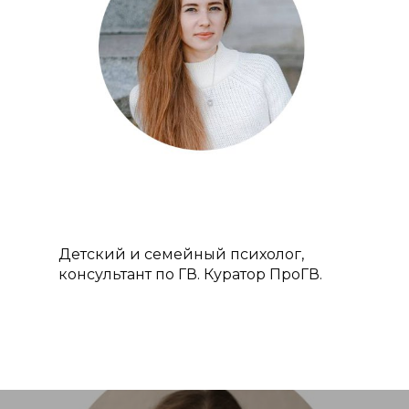
О проекте
Курсы
Курс «Консультант п
Преподаватели
грудному вскармлив
Отзывы
Детский и семейный психолог,
Курс «Помощь и по
консультант по ГВ. Куратор ПроГВ.
Акции
в родах (Доула)»
Статьи
Курс «Консультант п
прикорму»
Контакты
Курс «Инструктор по
подготовке к родам»