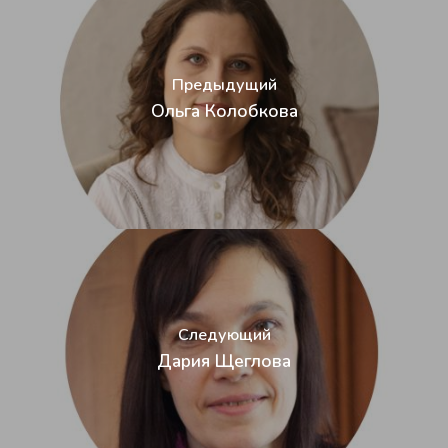
Повышение квалифи
Предыдущий
Ольга Колобкова
Следующий
Дария Щеглова